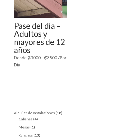
Pase del día –
Adultos y
mayores de 12
años
Desde
₡
3000
-
₡
3500
/Por
Día
18
Alquiler de Instalaciones
18
4
products
Cabañas
4
products
1
Mesas
1
product
13
Ranchos
13