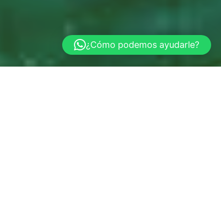
¿Cómo podemos ayudarle?

Cabañas