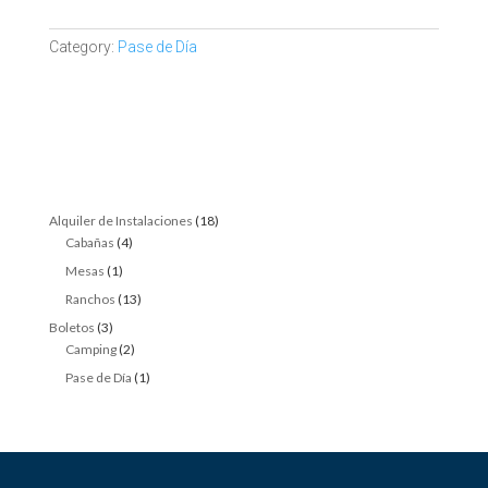
Category:
Pase de Día
18
Alquiler de Instalaciones
18
4
products
Cabañas
4
products
1
Mesas
1
product
13
Ranchos
13
products
3
Boletos
3
products
2
Camping
2
products
1
Pase de Día
1
product