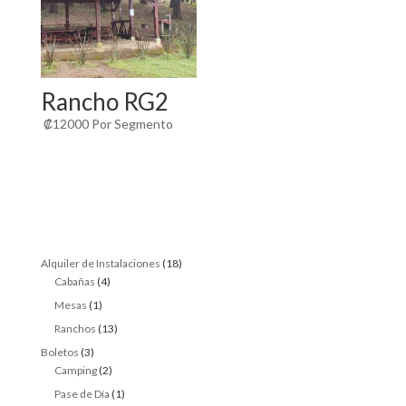
Rancho RG2
₡
12000
Por Segmento
18
Alquiler de Instalaciones
18
4
products
Cabañas
4
products
1
Mesas
1
product
13
Ranchos
13
products
3
Boletos
3
products
2
Camping
2
products
1
Pase de Día
1