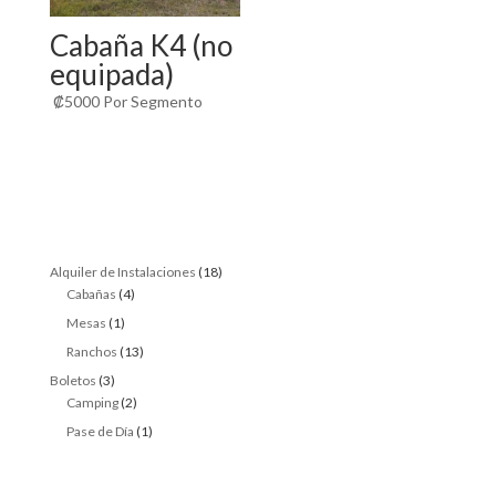
Cabaña K4 (no
equipada)
₡
5000
Por Segmento
18
Alquiler de Instalaciones
18
4
products
Cabañas
4
products
1
Mesas
1
product
13
Ranchos
13
products
3
Boletos
3
products
2
Camping
2
products
1
Pase de Día
1
product