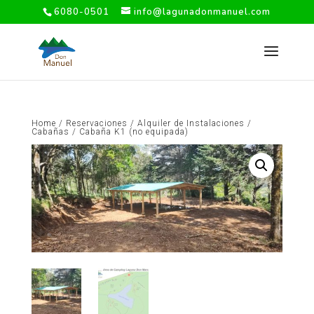
6080-0501
info@lagunadonmanuel.com
Home
/
Reservaciones
/
Alquiler de Instalaciones
/
Cabañas
/ Cabaña K1 (no equipada)