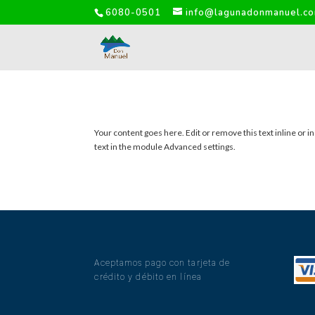
6080-0501
info@lagunadonmanuel.c
Your content goes here. Edit or remove this text inline or i
text in the module Advanced settings.
Aceptamos pago con tarjeta de
crédito y débito en línea