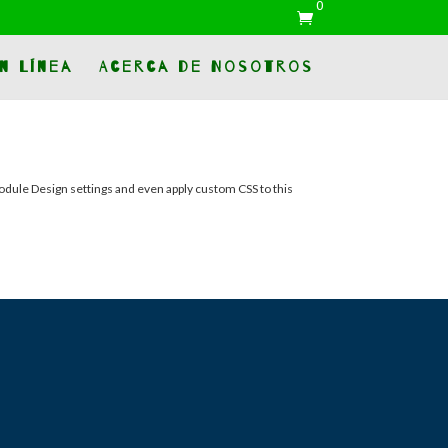
0

n Línea
Acerca de Nosotros
 module Design settings and even apply custom CSS to this