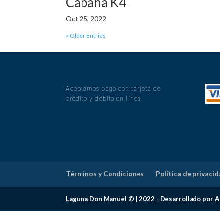
Cabaña K4
Oct 25, 2022
« Older Entries
Aceptamos pago con tarjeta de
crédito y débito en línea
Términos y Condiciones
Política de privaci
Laguna Don Manuel © | 2022 - Desarrollado por A