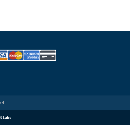
dad
B Labs