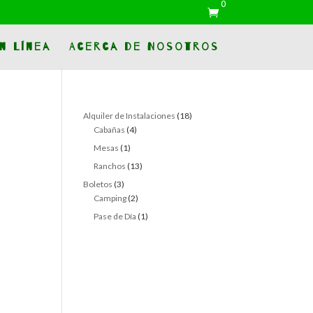
0

n Línea
Acerca de Nosotros
18
Alquiler de Instalaciones
18
4
products
Cabañas
4
products
1
Mesas
1
product
13
Ranchos
13
products
3
Boletos
3
products
2
Camping
2
products
1
Pase de Día
1
product